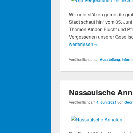
Wir unterstützen gerne die gr
Stadt schaut hin“ vom 05. Juni
Themen Kinder, Flucht und P
Vergessenen unserer Gesellsch
Die Vergessenen – Eine Stadt 
weiterlesen
→
Veröffentlicht unter
Ausstellung
,
Inform
Nassauische Anna
Veröffentlicht am
4. Juni 2021
von
Geor