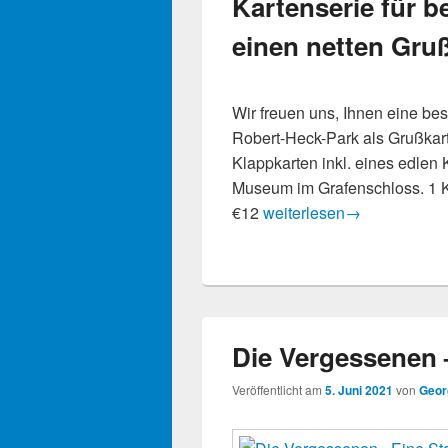
Kartenserie für 
einen netten Gru
Wir freuen uns, Ihnen eine b
Robert-Heck-Park als Grußkart
Klappkarten inkl. eines edle
Museum im Grafenschloss. 1 K
Kartenserie für besonder
€12
weiterlesen
→
Die Vergessenen –
Veröffentlicht am
5. Juni 2021
von
Geor