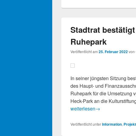
Stadtrat bestätig
Ruhepark
Veröffentlicht am
25. Februar 2022
von
In seiner jüngsten Sitzung bes
des Haupt- und Finanzausschus
Ruhepark für die Umsetzung vo
Heck-Park an die Kulturstiftun
Stadtrat bestätigt Planungen 
weiterlesen
→
Veröffentlicht unter
Information
,
Projek