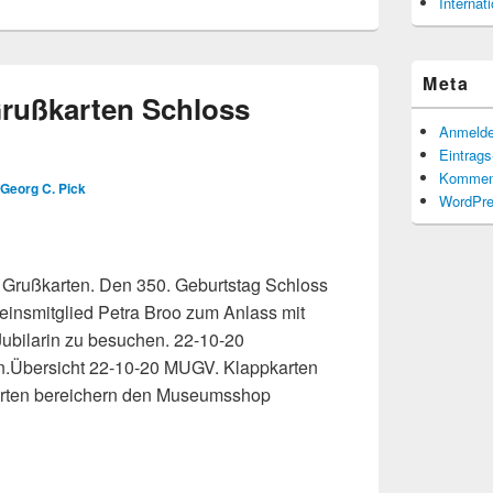
Interna
Meta
rußkarten Schloss
Anmeld
Eintrag
Kommen
Georg C. Pick
WordPre
d Grußkarten. Den 350. Geburtstag Schloss
einsmitglied Petra Broo zum Anlass mit
Jubilarin zu besuchen. 22-10-20
n.Übersicht 22-10-20 MUGV. Klappkarten
arten bereichern den Museumsshop
hloss Oranienstein