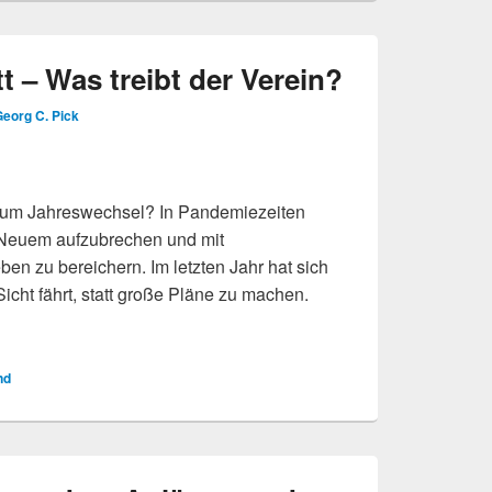
 – Was treibt der Verein?
eorg C. Pick
zum Jahreswechsel? In Pandemiezeiten
on Neuem aufzubrechen und mit
en zu bereichern. Im letzten Jahr hat sich
icht fährt, statt große Pläne zu machen.
treibt der Verein?
nd