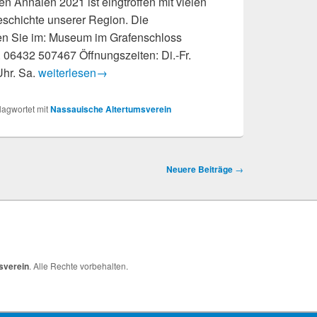
 Annalen 2021 ist eingtroffen mit vielen
eschichte unserer Region. Die
en Sie im: Museum im Grafenschloss
 06432 507467 Öffnungszeiten: Di.-Fr.
Nassauische Annalen sind eingetroffen
Uhr. Sa.
weiterlesen
→
lagwortet mit
Nassauische Altertumsverein
Neuere Beiträge
→
sverein
. Alle Rechte vorbehalten.