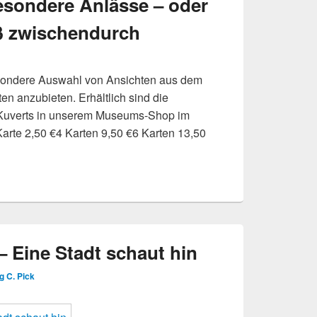
besondere Anlässe – oder
ß zwischendurch
esondere Auswahl von Ansichten aus dem
en anzubieten. Erhältlich sind die
n Kuverts in unserem Museums-Shop im
arte 2,50 €4 Karten 9,50 €6 Karten 13,50
e Anlässe – oder einen netten Gruß zwischendurch
 Eine Stadt schaut hin
g C. Pick