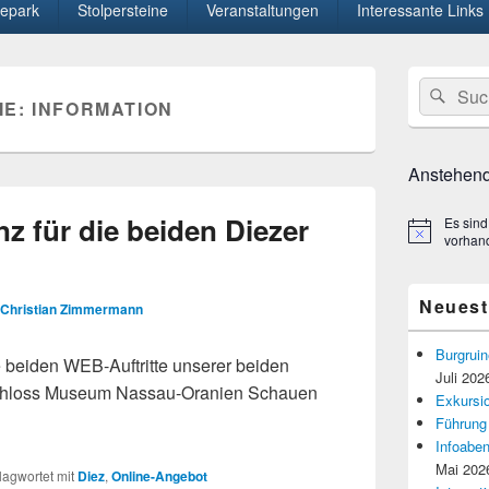
epark
Stolpersteine
Veranstaltungen
Interessante Links
Primärer
Suche
Suc
Seitenleisten
IE:
INFORMATION
nach:
Widget-
Bereich
Anstehend
 für die beiden Diezer
Es sind
Hinweis
vorhan
Neuest
Christian Zimmermann
Burgruin
e beiden WEB-Auftritte unserer beiden
Juli 202
chloss Museum Nassau-Oranien Schauen
Exkursio
Führung
Infoaben
Mai 202
lagwortet mit
Diez
,
Online-Angebot