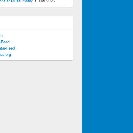
tionaler Museumstag
1. Mai 2026
en
s-Feed
tar-Feed
ss.org