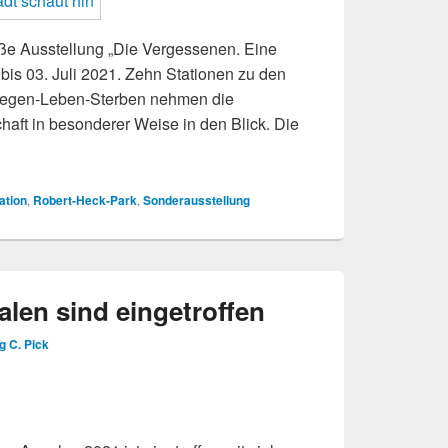
oße Ausstellung „Die Vergessenen. Eine
 bis 03. Juli 2021. Zehn Stationen zu den
flegen-Leben-Sterben nehmen die
aft in besonderer Weise in den Blick. Die
schaut hin
ation
,
Robert-Heck-Park
,
Sonderausstellung
len sind eingetroffen
g C. Pick