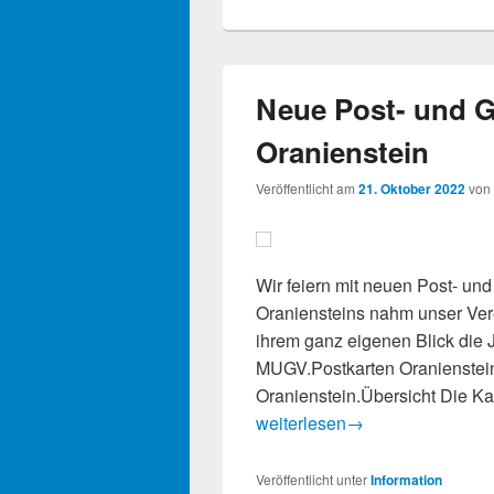
Neue Post- und G
Oranienstein
Veröffentlicht am
21. Oktober 2022
von
Wir feiern mit neuen Post- un
Oraniensteins nahm unser Ver
ihrem ganz eigenen Blick die 
MUGV.Postkarten Oranienstei
Oranienstein.Übersicht Die K
Neue Post- und Grußkarten Sc
weiterlesen
→
Veröffentlicht unter
Information