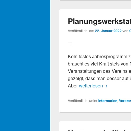
Planungswerkstatt
Veröffentlicht am
22. Januar 2022
von
G
Kein festes Jahresprogramm 
braucht es viel Kraft stets v
Veranstaltungen das Vereinsleb
gezeigt, dass man besser auf S
Planungswerkstatt – Was 
Aber
weiterlesen
→
Veröffentlicht unter
Information
,
Vorsta