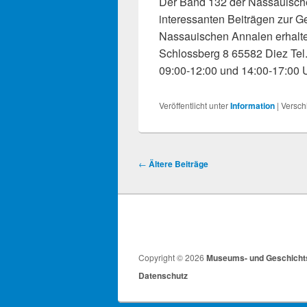
Der Band 132 der Nassauischen
interessanten Beiträgen zur G
Nassauischen Annalen erhalt
Schlossberg 8 65582 Diez Tel.
09:00-12:00 und 14:00-17:00 
Veröffentlicht unter
Information
|
Versch
Beitragsnavigation
←
Ältere Beiträge
Copyright © 2026
Museums- und Geschicht
Datenschutz