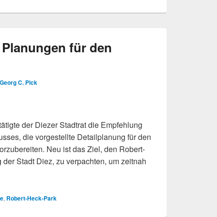
t Planungen für den
Georg C. Pick
tätigte der Diezer Stadtrat die Empfehlung
ses, die vorgestellte Detailplanung für den
rzubereiten. Neu ist das Ziel, den Robert-
g der Stadt Diez, zu verpachten, um zeitnah
für den Ruhepark
te
,
Robert-Heck-Park