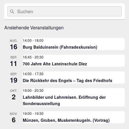
Primärer
Suche
Suchen
Seitenleisten
nach:
Widget-
Bereich
Anstehende Veranstaltungen
14:00
-
18:00
AUG.
16
Burg Balduinstein (Fahrradexkursion)
16:45
-
20:30
SEP.
11
700 Jahre Alte Lateinschule Diez
14:00
-
17:30
SEP.
19
Die Rückkehr des Engels – Tag des Friedhofs
19:00
-
20:30
OKT.
2
Lahnbilder und Lahnreisen. Eröffnung der
Sonderausstellung
19:00
-
19:30
NOV.
6
Münzen, Gruben, Musketenkugeln. (Vortrag)