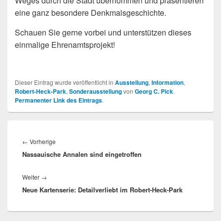
Weges durch die Stadt übernommen und präsentieren
eine ganz besondere Denkmalsgeschichte.
Schauen Sie gerne vorbei und unterstützen dieses
einmalige Ehrenamtsprojekt!
Dieser Eintrag wurde veröffentlicht in
Ausstellung
,
Information
,
Robert-Heck-Park
,
Sonderausstellung
von
Georg C. Pick
.
Permanenter Link des Eintrags
.
Beitragsnavigation
Vorheriger
←
Vorherige
Nassauische Annalen sind eingetroffen
Beitrag:
Nächster
Weiter
→
Neue Kartenserie: Detailverliebt im Robert-Heck-Park
Beitrag: