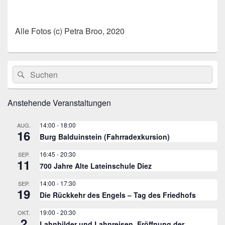
Alle Fotos (c) Petra Broo, 2020
Primärer
Suche
Suchen
Seitenleisten
nach:
Widget-
Bereich
Anstehende Veranstaltungen
14:00
-
18:00
AUG.
16
Burg Balduinstein (Fahrradexkursion)
16:45
-
20:30
SEP.
11
700 Jahre Alte Lateinschule Diez
14:00
-
17:30
SEP.
19
Die Rückkehr des Engels – Tag des Friedhofs
19:00
-
20:30
OKT.
2
Lahnbilder und Lahnreisen. Eröffnung der