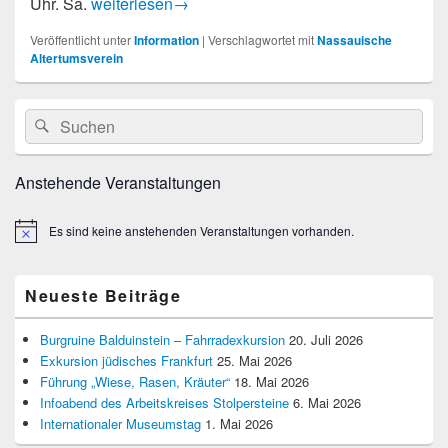
Nassauische Annalen sind eingetroffen
Uhr. Sa.
weiterlesen
→
Veröffentlicht unter
Information
|
Verschlagwortet mit
Nassauische
Altertumsverein
Primärer
Suche
Suchen
Seitenleisten
nach:
Widget-
Bereich
Anstehende Veranstaltungen
Es sind keine anstehenden Veranstaltungen vorhanden.
Hinweis
Neueste Beiträge
Burgruine Balduinstein – Fahrradexkursion
20. Juli 2026
Exkursion jüdisches Frankfurt
25. Mai 2026
Führung „Wiese, Rasen, Kräuter“
18. Mai 2026
Infoabend des Arbeitskreises Stolpersteine
6. Mai 2026
Internationaler Museumstag
1. Mai 2026