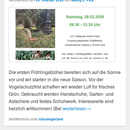
24. Februar 2026
Georg C. Pick
Die ersten Frühlingsblüher bereiten sich auf die Sonne
vor und wir starten in die neue Saison. Vor der
Vogelschutzfrist schaffen wir wieder Luft für frisches
Grün. Gebraucht werden Handschuhe, Garten- und
Astschere und festes Schuhwerk. Interessierte sind
Eröffnung der Saison 2026 im R
herzlich willkommen! (Bei
weiterlesen
→
Veröffentlicht unter
Uncategorized