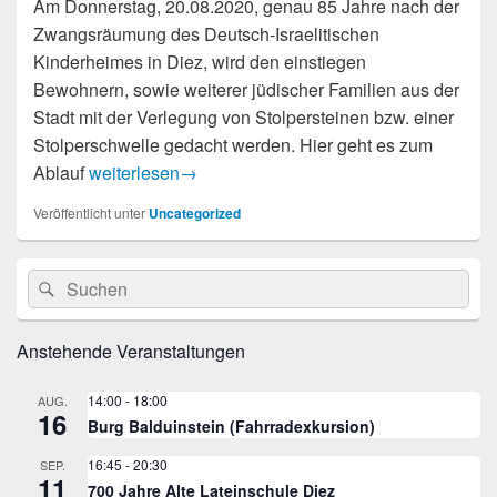
Am Donnerstag, 20.08.2020, genau 85 Jahre nach der
Zwangsräumung des Deutsch-Israelitischen
Kinderheimes in Diez, wird den einstiegen
Bewohnern, sowie weiterer jüdischer Familien aus der
Stadt mit der Verlegung von Stolpersteinen bzw. einer
Stolperschwelle gedacht werden. Hier geht es zum
Verlegung von Stolpersteinen steht bevor
Ablauf
weiterlesen
→
Veröffentlicht unter
Uncategorized
Primärer
Suche
Suchen
Seitenleisten
nach:
Widget-
Bereich
Anstehende Veranstaltungen
14:00
-
18:00
AUG.
16
Burg Balduinstein (Fahrradexkursion)
16:45
-
20:30
SEP.
11
700 Jahre Alte Lateinschule Diez