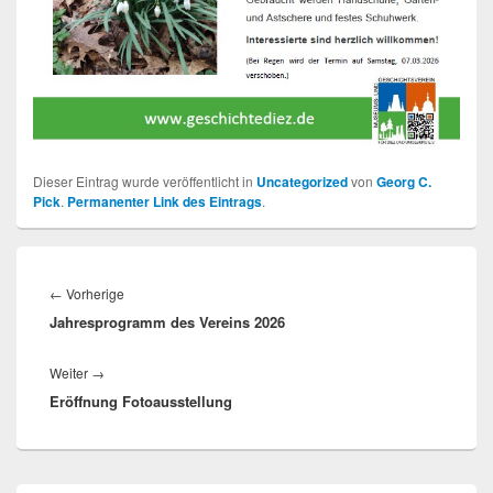
Dieser Eintrag wurde veröffentlicht in
Uncategorized
von
Georg C.
Pick
.
Permanenter Link des Eintrags
.
Beitragsnavigation
Vorheriger
←
Vorherige
Jahresprogramm des Vereins 2026
Beitrag:
Nächster
Weiter
→
Eröffnung Fotoausstellung
Beitrag:
Primärer