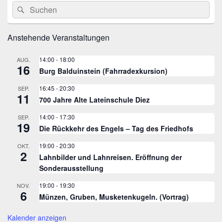
Suche
Suchen
Seitenleisten
nach:
Widget-
Bereich
Anstehende Veranstaltungen
14:00
-
18:00
AUG.
16
Burg Balduinstein (Fahrradexkursion)
16:45
-
20:30
SEP.
11
700 Jahre Alte Lateinschule Diez
14:00
-
17:30
SEP.
19
Die Rückkehr des Engels – Tag des Friedhofs
19:00
-
20:30
OKT.
2
Lahnbilder und Lahnreisen. Eröffnung der
Sonderausstellung
19:00
-
19:30
NOV.
6
Münzen, Gruben, Musketenkugeln. (Vortrag)
Kalender anzeigen