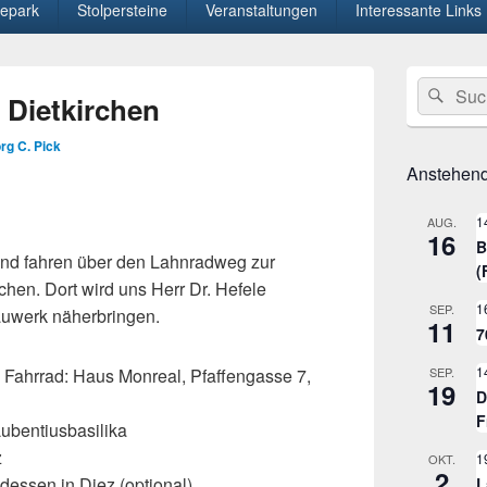
epark
Stolpersteine
Veranstaltungen
Interessante Links
Primärer
Suche
Suc
Seitenleisten
 Dietkirchen
nach:
Widget-
Bereich
rg C. Pick
Anstehend
1
AUG.
16
B
nd fahren über den Lahnradweg zur
(
chen. Dort wird uns Herr Dr. Hefele
1
SEP.
auwerk näherbringen.
11
7
1
 Fahrrad: Haus Monreal, Pfaffengasse 7,
SEP.
19
D
F
ubentiusbasilika
z
1
OKT.
2
ssen in Diez (optional)
L