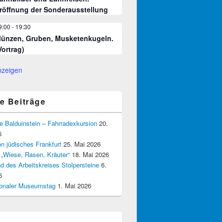
röffnung der Sonderausstellung
9:00
-
19:30
ünzen, Gruben, Musketenkugeln.
Vortrag)
nzeigen
e Beiträge
e Balduinstein – Fahrradexkursion
20.
6
n jüdisches Frankfurt
25. Mai 2026
 „Wiese, Rasen, Kräuter“
18. Mai 2026
d des Arbeitskreises Stolpersteine
6.
6
tionaler Museumstag
1. Mai 2026