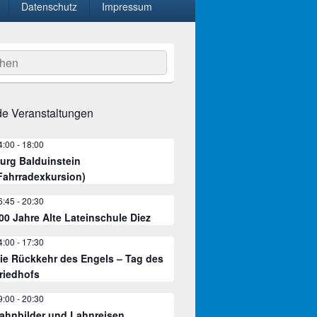
Datenschutz
Impressum
hen
e Veranstaltungen
4:00
-
18:00
urg Balduinstein
Fahrradexkursion)
6:45
-
20:30
00 Jahre Alte Lateinschule Diez
4:00
-
17:30
ie Rückkehr des Engels – Tag des
riedhofs
9:00
-
20:30
ahnbilder und Lahnreisen.