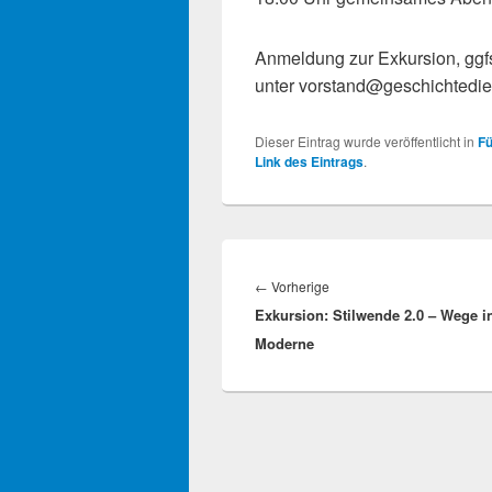
Anmeldung zur Exkursion, gg
unter vorstand@geschichtediez
Dieser Eintrag wurde veröffentlicht in
F
Link des Eintrags
.
Beitragsnavigation
Vorheriger
←
Vorherige
Exkursion: Stilwende 2.0 – Wege i
Beitrag:
Moderne