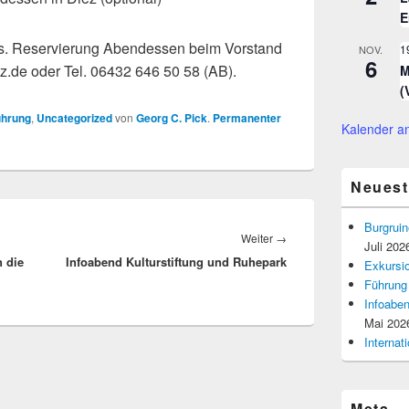
E
fs. Reservierung Abendessen beim Vorstand
1
NOV.
6
.de oder Tel. 06432 646 50 58 (AB).
M
(
ührung
,
Uncategorized
von
Georg C. Pick
.
Permanenter
Kalender a
Neuest
Burgruin
Nächster
Weiter
→
Juli 202
n die
Infoabend Kulturstiftung und Ruhepark
Beitrag:
Exkursio
Führung
Infoaben
Mai 202
Interna
Meta