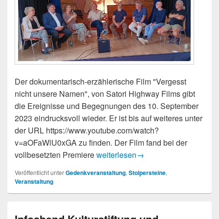
Der dokumentarisch-erzählerische Film "Vergesst
nicht unsere Namen", von Satori Highway Films gibt
die Ereignisse und Begegnungen des 10. September
2023 eindrucksvoll wieder. Er ist bis auf weiteres unter
der URL https://www.youtube.com/watch?
v=aOFaWlU0xGA zu finden. Der Film fand bei der
Filmlink „Vergesst nicht unsere Na
vollbesetzten Premiere
weiterlesen
→
Veröffentlicht unter
Gedenkveranstaltung
,
Stolpersteine
,
Veranstaltung