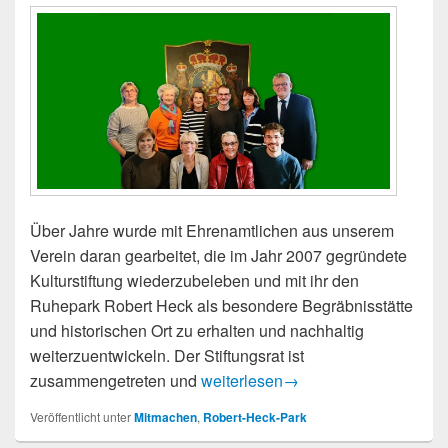
Über Jahre wurde mit Ehrenamtlichen aus unserem
Verein daran gearbeitet, die im Jahr 2007 gegründete
Kulturstiftung wiederzubeleben und mit ihr den
Ruhepark Robert Heck als besondere Begräbnisstätte
und historischen Ort zu erhalten und nachhaltig
weiterzuentwickeln. Der Stiftungsrat ist
Diez hat eine lebendige Kulturstift
zusammengetreten und
weiterlesen
→
Veröffentlicht unter
Mitmachen
,
Robert-Heck-Park