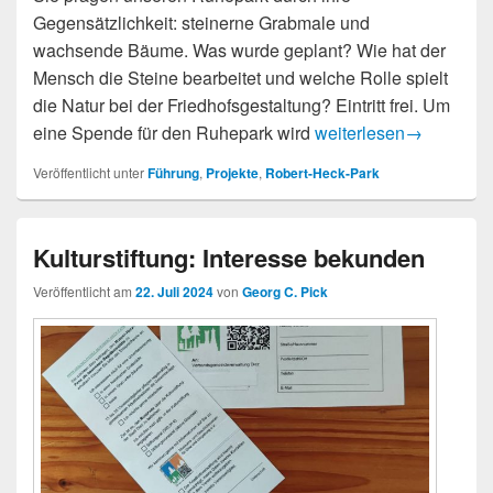
Gegensätzlichkeit: steinerne Grabmale und
wachsende Bäume. Was wurde geplant? Wie hat der
Mensch die Steine bearbeitet und welche Rolle spielt
die Natur bei der Friedhofsgestaltung? Eintritt frei. Um
Steine und Bäume – Pa
eine Spende für den Ruhepark wird
weiterlesen
→
Veröffentlicht unter
Führung
,
Projekte
,
Robert-Heck-Park
Kulturstiftung: Interesse bekunden
Veröffentlicht am
22. Juli 2024
von
Georg C. Pick