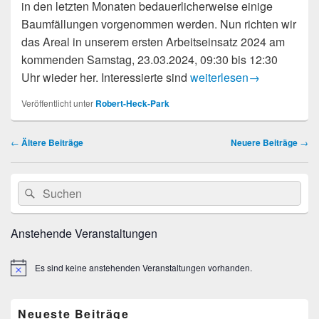
in den letzten Monaten bedauerlicherweise einige
Baumfällungen vorgenommen werden. Nun richten wir
das Areal in unserem ersten Arbeitseinsatz 2024 am
kommenden Samstag, 23.03.2024, 09:30 bis 12:30
1. Arbeitseinsatz 2024 i
Uhr wieder her. Interessierte sind
weiterlesen
→
Veröffentlicht unter
Robert-Heck-Park
Beitragsnavigation
←
Ältere Beiträge
Neuere Beiträge
→
Primärer
Suche
Suchen
Seitenleisten
nach:
Widget-
Bereich
Anstehende Veranstaltungen
Es sind keine anstehenden Veranstaltungen vorhanden.
Hinweis
Neueste Beiträge