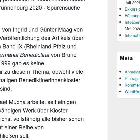
Juli 202
Brunnenburg 2020 - Spurensuche
Exkursio
Führung
Infoaben
 von Ingrid und Günter Maag von
Mai 202
Interna
Veröffentlichung des Artikels über
 Band IX (Rheinland-Pfalz und
von Bruno
rmania Benedictina
Meta
1999 gab es keine
hr zu diesem Thema, obwohl viele
Anmeld
Eintrag
aligen Benediktinerinnenkloster
Kommen
sind.
WordPre
el Mucha arbeitet seit einigen
ändigen Werk über Kloster
chst vollständig alle bisher schon
t einer Reihe von
ließen soll.