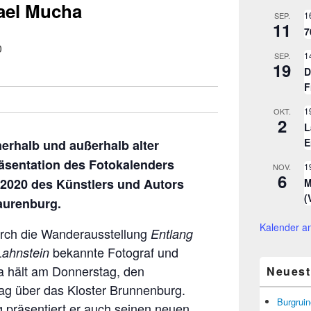
ael Mucha
1
SEP.
11
7
0
1
SEP.
19
D
F
1
OKT.
2
L
E
erhalb und außerhalb alter
äsentation des Fotokalenders
1
NOV.
6
2020 des Künstlers und Autors
M
(
aurenburg.
Kalender a
urch die Wanderausstellung
Entlang
bekannte Fotograf und
Lahnstein
a hält am Donnerstag, den
Neuest
ag über das Kloster Brunnenburg.
Burgruin
g präsentiert er auch seinen neuen