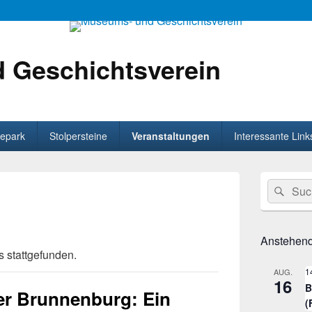
 Geschichtsverein
epark
Stolpersteine
Veranstaltungen
Interessante Link
Primärer
Suche
Suc
Seitenleisten
nach:
Widget-
Bereich
Anstehend
s stattgefunden.
1
AUG.
16
B
er Brunnenburg: Ein
(