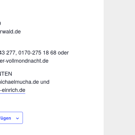
0
rwald.de
43 277, 0170-275 18 68 oder
er-vollmondnacht.de
NTEN
ichaelmucha.de und
einrich.de
fügen