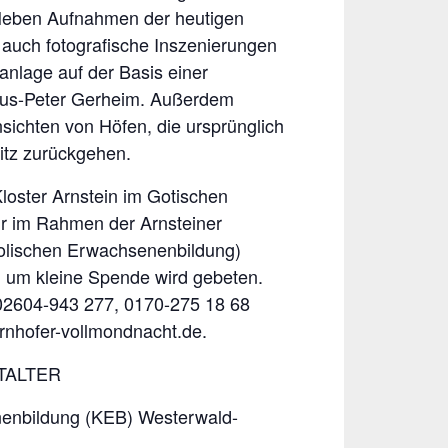
Neben Aufnahmen der heutigen
n auch fotografische Inszenierungen
anlage auf der Basis einer
aus-Peter Gerheim. Außerdem
nsichten von Höfen, die ursprünglich
itz zurückgehen.
Kloster Arnstein im Gotischen
hr im Rahmen der Arnsteiner
olischen Erwachsenenbildung)
frei, um kleine Spende wird gebeten.
02604-943 277, 0170-275 18 68
rnhofer-vollmondnacht.de.
TALTER
enbildung (KEB) Westerwald-