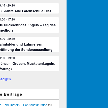
6:45
-
20:30
00 Jahre Alte Lateinschule Diez
4:00
-
17:30
ie Rückkehr des Engels – Tag des
riedhofs
9:00
-
20:30
ahnbilder und Lahnreisen.
röffnung der Sonderausstellung
9:00
-
19:30
ünzen, Gruben, Musketenkugeln.
Vortrag)
nzeigen
e Beiträge
e Balduinstein – Fahrradexkursion
20.