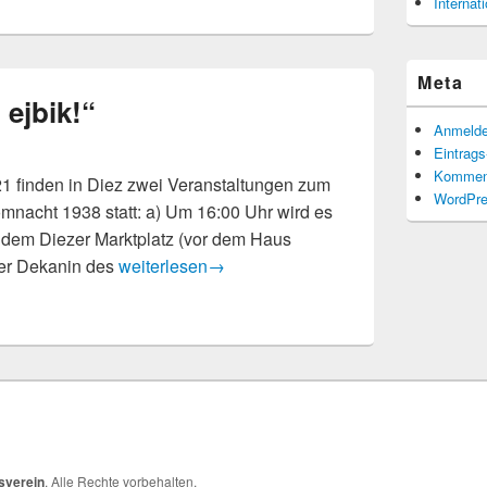
Interna
Meta
 ejbik!“
Anmeld
Eintrag
Kommen
 finden in Diez zwei Veranstaltungen zum
WordPre
nacht 1938 statt: a) Um 16:00 Uhr wird es
 dem Diezer Marktplatz (vor dem Haus
Konzert „mir lebn ejbik!“
der Dekanin des
weiterlesen
→
sverein
. Alle Rechte vorbehalten.