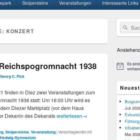
epark
Stolpersteine
Veranstaltungen
Interessante Links
Primärer
Suche
Suc
Seitenleisten
E:
KONZERT
nach:
Widget-
Bereich
Anstehend
 Reichspogromnacht 1938
Es sind
Hinweis
vorhan
Georg C. Pick
Neuest
 finden in Diez zwei Veranstaltungen zum
nacht 1938 statt: Um 16:00 Uhr wird es
Burgruin
 dem Diezer Marktplatz (vor dem Haus
Juli 202
Exkursio
Gedenken an die Reichspogromnach
 der Dekanin des Dekanats
weiterlesen
→
Führung
Infoaben
ng
,
Stolpersteine
,
Veranstaltung
|
Verschlagwortet mit
Mai 202
-Hedwig-Gymnasium