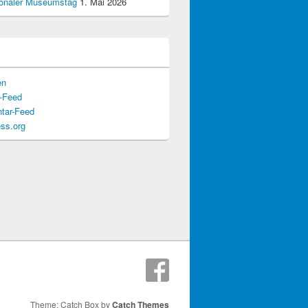
tionaler Museumstag
1. Mai 2026
en
s-Feed
tar-Feed
ss.org
Theme: Catch Box by
Catch Themes