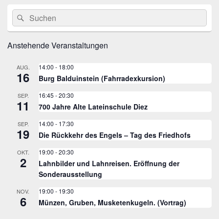
Primärer
Suche
Suchen
Seitenleisten
nach:
Widget-
Bereich
Anstehende Veranstaltungen
14:00
-
18:00
AUG.
16
Burg Balduinstein (Fahrradexkursion)
16:45
-
20:30
SEP.
11
700 Jahre Alte Lateinschule Diez
14:00
-
17:30
SEP.
19
Die Rückkehr des Engels – Tag des Friedhofs
19:00
-
20:30
OKT.
2
Lahnbilder und Lahnreisen. Eröffnung der
Sonderausstellung
19:00
-
19:30
NOV.
6
Münzen, Gruben, Musketenkugeln. (Vortrag)