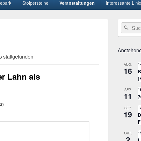
epark
Stolpersteine
Veranstaltungen
Interessante Link
Primärer
Suche
Suc
Seitenleisten
nach:
Widget-
Bereich
Anstehend
s stattgefunden.
1
AUG.
16
B
r Lahn als
(
1
SEP.
11
7
30
1
SEP.
19
D
F
1
OKT.
2
L