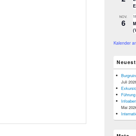
E
1
NOV.
6
M
(
Kalender a
Neuest
Burgruin
Juli 202
Exkursio
Führung
Infoaben
Mai 202
Interna
Meta