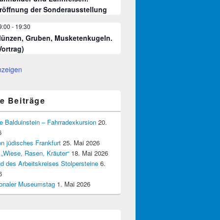
röffnung der Sonderausstellung
9:00
-
19:30
ünzen, Gruben, Musketenkugeln.
Vortrag)
nzeigen
e Beiträge
e Balduinstein – Fahrradexkursion
20.
6
n jüdisches Frankfurt
25. Mai 2026
 „Wiese, Rasen, Kräuter“
18. Mai 2026
d des Arbeitskreises Stolpersteine
6.
6
tionaler Museumstag
1. Mai 2026