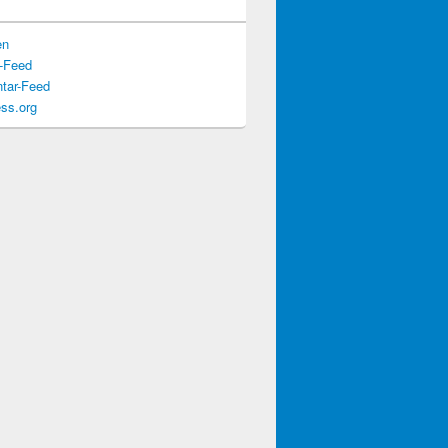
en
s-Feed
tar-Feed
ss.org