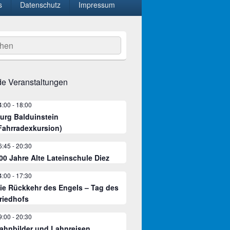
s
Datenschutz
Impressum
hen
e Veranstaltungen
4:00
-
18:00
urg Balduinstein
Fahrradexkursion)
6:45
-
20:30
00 Jahre Alte Lateinschule Diez
4:00
-
17:30
ie Rückkehr des Engels – Tag des
riedhofs
9:00
-
20:30
ahnbilder und Lahnreisen.