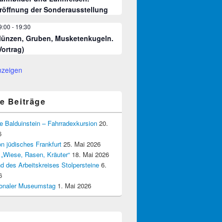
röffnung der Sonderausstellung
9:00
-
19:30
ünzen, Gruben, Musketenkugeln.
Vortrag)
nzeigen
e Beiträge
e Balduinstein – Fahrradexkursion
20.
6
n jüdisches Frankfurt
25. Mai 2026
 „Wiese, Rasen, Kräuter“
18. Mai 2026
d des Arbeitskreises Stolpersteine
6.
6
tionaler Museumstag
1. Mai 2026