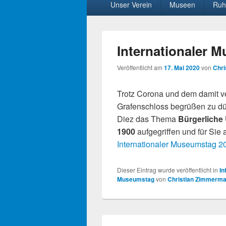
Unser Verein
Museen
Ruh
Menü
Internationaler 
Veröffentlicht am
17. Mai 2020
von
Chr
Trotz Corona und dem damit v
Grafenschloss begrüßen zu dü
Diez das Thema
Bürgerliche
1900
aufgegriffen und für Sie 
Internationaler Museumstag 
Dieser Eintrag wurde veröffentlicht in
In
Museumstag
von
Christian Zimmerm
Beitragsnavigation