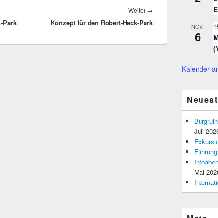
E
Nächster
Weiter
→
k-Park
Konzept für den Robert-Heck-Park
Beitrag:
1
NOV.
6
M
(
Kalender a
Neuest
Burgruin
Juli 202
Exkursio
Führung
Infoaben
Mai 202
Interna
Meta