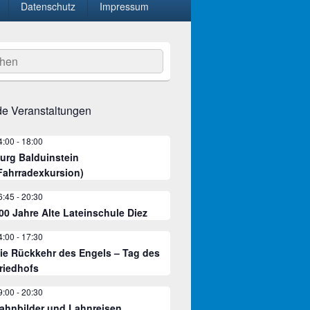
Datenschutz
Impressum
hen
e Veranstaltungen
4:00
-
18:00
urg Balduinstein
Fahrradexkursion)
6:45
-
20:30
00 Jahre Alte Lateinschule Diez
4:00
-
17:30
ie Rückkehr des Engels – Tag des
riedhofs
9:00
-
20:30
ahnbilder und Lahnreisen.