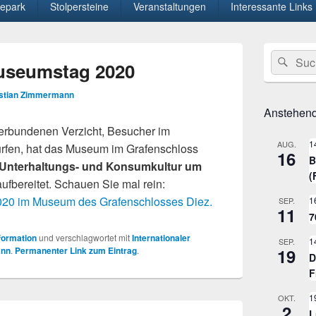
epark
Stolpersteine
Veranstaltungen
Interessante Links
Primärer
Suche
Suc
Seitenleisten
Museumstag 2020
nach:
Widget-
Bereich
istian Zimmermann
Anstehend
erbundenen Verzicht, Besucher im
1
AUG.
rfen, hat das Museum im Grafenschloss
16
B
 Unterhaltungs- und Konsumkultur um
(
aufbereitet. Schauen Sie mal rein:
2020 im Museum des Grafenschlosses Diez.
1
SEP.
11
7
formation
und verschlagwortet mit
Internationaler
1
SEP.
ann
.
Permanenter Link zum Eintrag
.
19
D
F
1
OKT.
2
L