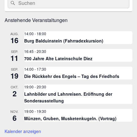
Suche
Suchen
Seitenleisten
nach:
Widget-
Bereich
Anstehende Veranstaltungen
14:00
-
18:00
AUG.
16
Burg Balduinstein (Fahrradexkursion)
16:45
-
20:30
SEP.
11
700 Jahre Alte Lateinschule Diez
14:00
-
17:30
SEP.
19
Die Rückkehr des Engels – Tag des Friedhofs
19:00
-
20:30
OKT.
2
Lahnbilder und Lahnreisen. Eröffnung der
Sonderausstellung
19:00
-
19:30
NOV.
6
Münzen, Gruben, Musketenkugeln. (Vortrag)
Kalender anzeigen