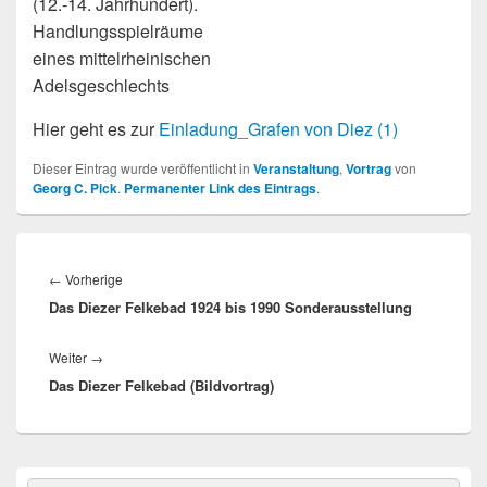
(12.-14. Jahrhundert).
Handlungsspielräume
eines mittelrheinischen
Adelsgeschlechts
Hier geht es zur
Einladung_Grafen von Diez (1)
Dieser Eintrag wurde veröffentlicht in
Veranstaltung
,
Vortrag
von
Georg C. Pick
.
Permanenter Link des Eintrags
.
Beitragsnavigation
Vorheriger
←
Vorherige
Das Diezer Felkebad 1924 bis 1990 Sonderausstellung
Beitrag:
Nächster
Weiter
→
Das Diezer Felkebad (Bildvortrag)
Beitrag:
Primärer