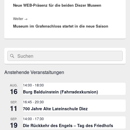
Neue WEB-Präsenz für die beiden Diezer Museen
Beitrag:
Nächster
Weiter
→
Museum im Grafenschloss startet in die neue Saison
Beitrag:
Primärer
Suche
Suchen
Seitenleisten
nach:
Widget-
Bereich
Anstehende Veranstaltungen
14:00
-
18:00
AUG.
16
Burg Balduinstein (Fahrradexkursion)
16:45
-
20:30
SEP.
11
700 Jahre Alte Lateinschule Diez
14:00
-
17:30
SEP.
19
Die Rückkehr des Engels – Tag des Friedhofs