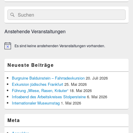
Primärer
Suche
Suchen
Seitenleisten
nach:
Widget-
Bereich
Anstehende Veranstaltungen
Es sind keine anstehenden Veranstaltungen vorhanden.
Hinweis
Neueste Beiträge
Burgruine Balduinstein – Fahrradexkursion
20. Juli 2026
Exkursion jüdisches Frankfurt
25. Mai 2026
Führung „Wiese, Rasen, Kräuter“
18. Mai 2026
Infoabend des Arbeitskreises Stolpersteine
6. Mai 2026
Internationaler Museumstag
1. Mai 2026
Meta