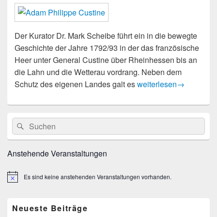
Der Kurator Dr. Mark Scheibe führt ein in die bewegte
Geschichte der Jahre 1792/93 in der das französische
Heer unter General Custine über Rheinhessen bis an
die Lahn und die Wetterau vordrang. Neben dem
Eröffnung der Wanderau
Schutz des eigenen Landes galt es
weiterlesen
→
Primärer
Suche
Suchen
Seitenleisten
nach:
Widget-
Bereich
Anstehende Veranstaltungen
Es sind keine anstehenden Veranstaltungen vorhanden.
Hinweis
Neueste Beiträge