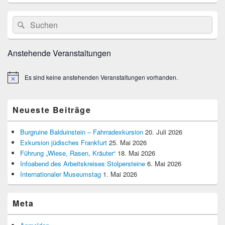
Primärer
Suche
Suchen
Seitenleisten
nach:
Widget-
Bereich
Anstehende Veranstaltungen
Es sind keine anstehenden Veranstaltungen vorhanden.
Hinweis
Neueste Beiträge
Burgruine Balduinstein – Fahrradexkursion
20. Juli 2026
Exkursion jüdisches Frankfurt
25. Mai 2026
Führung „Wiese, Rasen, Kräuter“
18. Mai 2026
Infoabend des Arbeitskreises Stolpersteine
6. Mai 2026
Internationaler Museumstag
1. Mai 2026
Meta