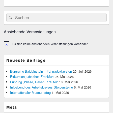
n
e
s
n
Primärer
i
Suche
Suchen
Seitenleisten
S
c
nach:
Widget-
u
Bereich
h
Anstehende Veranstaltungen
t
c
e
h
Es sind keine anstehenden Veranstaltungen vorhanden.
n
Hinweis
e
-
u
N
Neueste Beiträge
n
a
d
v
Burgruine Balduinstein – Fahrradexkursion
20. Juli 2026
A
Exkursion jüdisches Frankfurt
25. Mai 2026
i
Führung „Wiese, Rasen, Kräuter“
18. Mai 2026
n
g
Infoabend des Arbeitskreises Stolpersteine
6. Mai 2026
s
a
Internationaler Museumstag
1. Mai 2026
t
i
i
c
Meta
o
h